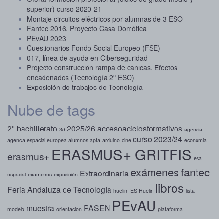
superior) curso 2020-21
Montaje circuitos eléctricos por alumnas de 3 ESO
Fantec 2016. Proyecto Casa Domótica
PEvAU 2023
Cuestionarios Fondo Social Europeo (FSE)
017, línea de ayuda en Ciberseguridad
Projecto construcción rampa de canicas. Efectos
encadenados (Tecnología 2º ESO)
Exposición de trabajos de Tecnología
Nube de tags
2º bachillerato
2025/26
accesoaciclosformativos
3d
agencia
curso 2023/24
agencia espacial europea
alumnos
apta
arduino
cine
economia
ERASMUS+ GRITFIS
erasmus+
esa
exámenes
fantec
Extraordinaria
espacial
examenes
exposición
libros
Feria Andaluza de Tecnología
huelin
IES Huelin
lista
PEvAU
muestra
PASEN
modelo
orientacion
plataforma