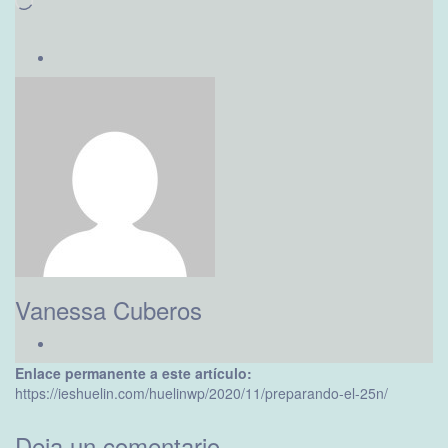
Cargando...
Vanessa Cuberos
Enlace permanente a este artículo:
https://ieshuelin.com/huelinwp/2020/11/preparando-el-25n/
Deja un comentario