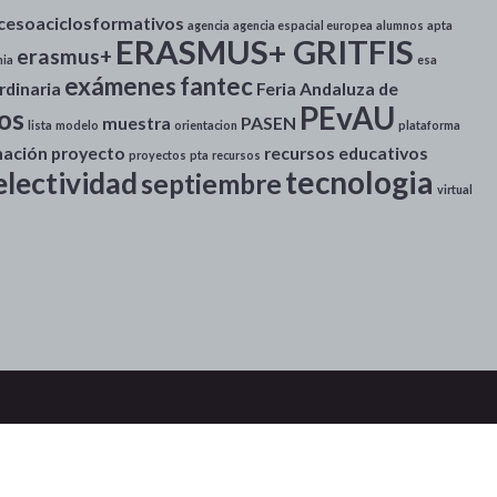
cesoaciclosformativos
agencia
agencia espacial europea
alumnos
apta
ERASMUS+ GRITFIS
erasmus+
ia
esa
exámenes
fantec
rdinaria
Feria Andaluza de
PEvAU
ros
muestra
PASEN
lista
modelo
orientacion
plataforma
mación
proyecto
recursos educativos
proyectos
pta
recursos
tecnologia
electividad
septiembre
virtual