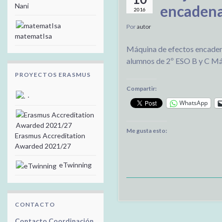
Nani
encadena
2016
Por
autor
matematIsa
Máquina de efectos encadena
alumnos de 2º ESO B y C Má
PROYECTOS ERASMUS
Compartir:
.
WhatsApp
Me gusta esto:
Erasmus Accreditation
Awarded 2021/27
eTwinning
CONTACTO
Contacto Coordinación