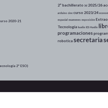
2º bachillerato
2025/26
ac
3d
curso 2023/24
arduino
cine
econom
Extrao
espacial
examenes
exposición
 curso 2020-21
lib
Tecnología
huelin
IES Huelin
programaciones
progra
secretaria
s
robotica
ecnología 2º ESO)