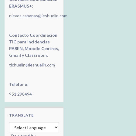
ERASMUS+:
nieves.cabanas@ieshuelin.com
Contacto Coordinación
TIC para incidencias
PASEN, Moodle Centros,
Gmail y Classroom:
tichuelin@ieshuelin.com
Teléfono:
951 298494
TRANSLATE
Powered by