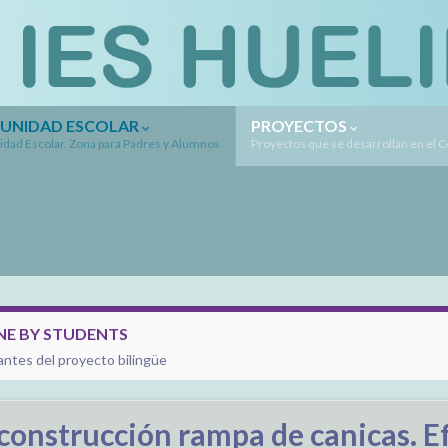
UNIDAD ESCOLAR
PROYECTOS
dad Escolar. Zona para Padres y Alumnos
Proyectos que se desarrollan en el 
E BY STUDENTS
antes del proyecto bilingüe
construcción rampa de canicas. E