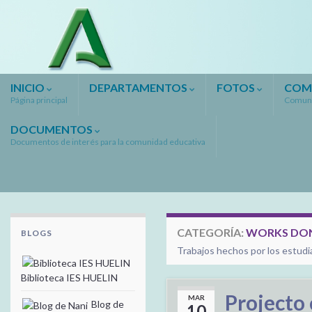
INICIO
DEPARTAMENTOS
FOTOS
COM
Página principal
Comuni
DOCUMENTOS
Documentos de interés para la comunidad educativa
CATEGORÍA:
WORKS DON
BLOGS
Trabajos hechos por los estudi
Biblioteca IES HUELIN
Projecto 
MAR
Blog de
10