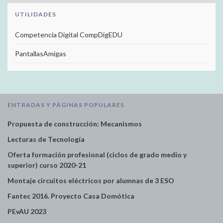
UTILIDADES
Competencia Digital CompDigEDU
PantallasAmigas
ENTRADAS Y PÁGINAS POPULARES
Propuesta de construcción: Mecanismos
Lecturas de Tecnología
Oferta formación profesional (ciclos de grado medio y
superior) curso 2020-21
Montaje circuitos eléctricos por alumnas de 3 ESO
Fantec 2016. Proyecto Casa Domótica
PEvAU 2023