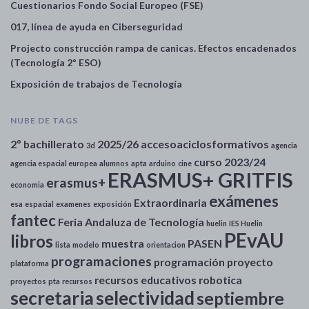
Cuestionarios Fondo Social Europeo (FSE)
017, línea de ayuda en Ciberseguridad
Projecto construcción rampa de canicas. Efectos encadenados
(Tecnología 2º ESO)
Exposición de trabajos de Tecnología
NUBE DE TAGS
2º bachillerato
2025/26
accesoaciclosformativos
3d
agencia
curso 2023/24
agencia espacial europea
alumnos
apta
arduino
cine
ERASMUS+ GRITFIS
erasmus+
economia
exámenes
Extraordinaria
esa
espacial
examenes
exposición
fantec
Feria Andaluza de Tecnología
huelin
IES Huelin
PEvAU
libros
muestra
PASEN
lista
modelo
orientacion
programaciones
programación
proyecto
plataforma
recursos educativos
robotica
proyectos
pta
recursos
secretaria
selectividad
septiembre