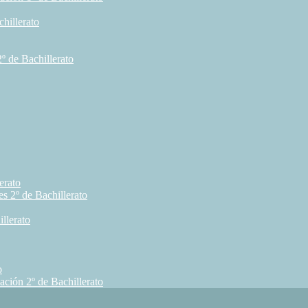
hillerato
 de Bachillerato
erato
s 2º de Bachillerato
llerato
o
ación 2º de Bachillerato