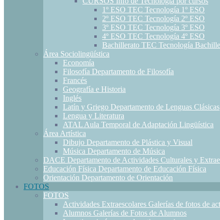
CURSOS
Info de Tecnología por cursos
1º ESO TEC
Tecnología 1º ESO
2º ESO TEC
Tecnología 2º ESO
3º ESO TEC
Tecnología 3º ESO
4º ESO TEC
Tecnología 4º ESO
Bachillerato TEC
Tecnología Bachille
Área Sociolingüística
Economía
Filosofía
Departamento de Filosofía
Francés
Geografía e Historia
Inglés
Latín y Griego
Departamento de Lenguas Clásicas
Lengua y Literatura
ATAL
Aula Temporal de Adaptación Lingüística
Área Artística
Dibujo
Departamento de Plástica y Visual
Música
Departamento de Música
DACE
Departamento de Actividades Culturales y Extrae
Educación Física
Departamento de Educación Física
Orientación
Departamento de Orientación
FOTOS
FOTOS
Actividades Extraescolares
Galerías de fotos de ac
Alumnos
Galerías de Fotos de Alumnos