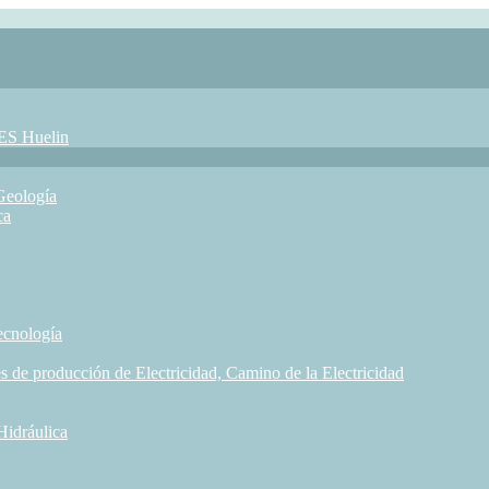
IES Huelin
Geología
ca
ecnología
s de producción de Electricidad, Camino de la Electricidad
Hidráulica