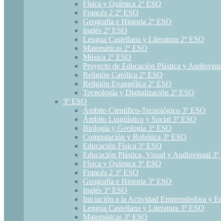
Física y Química 2º ESO
Francés 2 2º ESO
Geografía e Historia 2º ESO
Inglés 2º ESO
Lengua Castellana y Literatura 2º ESO
Matemáticas 2º ESO
Música 2º ESO
Proyecto de Educación Plástica y Audiovis
Religión Católica 2º ESO
Religión Evangélica 2º ESO
Tecnología y Digitalización 2º ESO
3º ESO
Ámbito Científico-Tecnológico 3º ESO
Ámbito Lingüístico y Social 3º ESO
Biología y Geología 3º ESO
Computación y Robótica 3º ESO
Educación Física 3º ESO
Educación Plástica, Visual y Audiovisual 3
Física y Química 3º ESO
Francés 2 3º ESO
Geografía e Historia 3º ESO
Inglés 3º ESO
Iniciación a la Actividad Emprendedora y E
Lengua Castellana y Literatura 3º ESO
Matemáticas 3º ESO