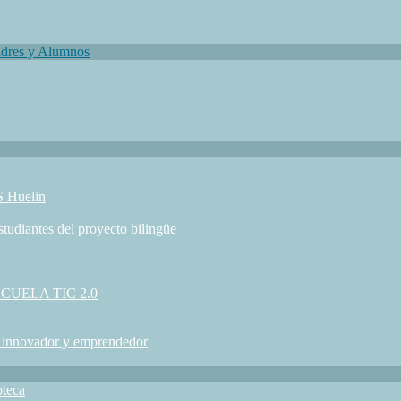
adres y Alumnos
S Huelin
studiantes del proyecto bilingüe
 ESCUELA TIC 2.0
, innovador y emprendedor
oteca