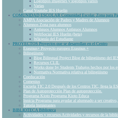
Logotipos
imágenes y logotipos varios
Varias
Canal Youtube IES Huelin
COMUNIDAD ESCOLAR
Comunidad Escolar. Zona para P
AMPA
Asociación de Padres y Madres de Alumnos
Alumnos
Zona para alumnos
Antiguos Alumnos
Antiguos Alumnos
WebSocial IES Huelin (beta)
Wikiguía del Estudiante
PROYECTOS
Proyectos que se desarrollan en el Centro
Erasmus+
Proyecto europeo Erasmus +
Bilingüismo
Blog Bilingual Project
Blog de bilingüismo del IE
Recursos CLIL
Works done by Students
Trabajos hechos por los e
Normativa
Normativa relativa al bilingüismo
Coeducación
Comenius
Escuela TIC 2.0
Después de los Centros TIC, llega la
Plan de Autoprotección
Plan de autoprotección.
Programa Kioto
Programa Kioto Educa
Innicia
Programa para ayudar al alumnado a ser creativo
Tutoría Inmigrantes
BIBLIOTECA
Biblioteca
Actividades y recursos
Actividades y recursos de la bibli