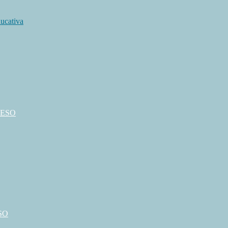
ucativa
º ESO
ESO