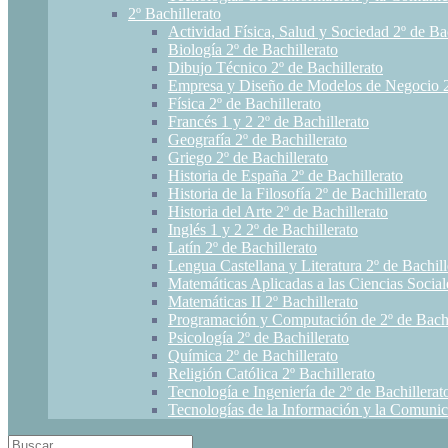
2º Bachillerato
Actividad Física, Salud y Sociedad 2º de Bac
Biología 2º de Bachillerato
Dibujo Técnico 2º de Bachillerato
Empresa y Diseño de Modelos de Negocio 2º
Física 2º de Bachillerato
Francés 1 y 2 2º de Bachillerato
Geografía 2º de Bachillerato
Griego 2º de Bachillerato
Historia de España 2º de Bachillerato
Historia de la Filosofía 2º de Bachillerato
Historia del Arte 2º de Bachillerato
Inglés 1 y 2 2º de Bachillerato
Latín 2º de Bachillerato
Lengua Castellana y Literatura 2º de Bachill
Matemáticas Aplicadas a las Ciencias Sociale
Matemáticas II 2º Bachillerato
Programación y Computación de 2º de Bachi
Psicología 2º de Bachillerato
Química 2º de Bachillerato
Religión Católica 2º Bachillerato
Tecnología e Ingeniería de 2º de Bachillerat
Tecnologías de la Información y la Comunic
Search