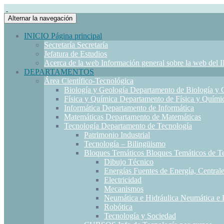
Alternar la navegación
INICIO
Página principal
Secretaría
Secretaría
Jefatura de Estudios
Acerca de la web
Información general sobre la web del 
DEPARTAMENTOS
Área Científico-Tecnológica
Biología y Geología
Departamento de Biología y 
Física y Química
Departamento de Física y Quími
Informática
Departamento de Informática
Matemáticas
Departamento de Matemáticas
Tecnología
Departamento de Tecnología
Patrimonio Industrial
Tecnología – Bilingüismo
Bloques Temáticos
Bloques Temáticos de T
Dibujo Técnico
Energías
Fuentes de Energía, Centrale
Electricidad
Mecanismos
Neumática e Hidráulica
Neumática e 
Robótica
Tecnología y Sociedad