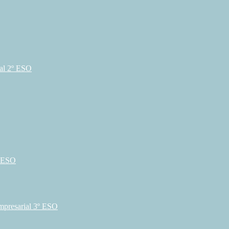
ual 2º ESO
º ESO
mpresarial 3º ESO