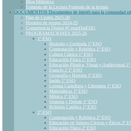
Blog biblioteca
Fomento de la Lectura
Fomento de la lectura
DOCUMENTOS
Documentos de interés para la comunidad ed
Plan de Centro 2025-26
Horarios de grupos 2024-25
Competencia Digital #CompDigEDU
PROGRAMACIONES 2025-26
1º ESO
Biología y Geología 1º ESO
Computación y Robótica 1º ESO
Cultura Clásica 1º ESO
Educación Física 1º ESO
Educación Plástica, Visual y Audiovisual 1
Francés 2 1º ESO
Geografía e Historia 1º ESO
Inglés 1º ESO
Lengua Castellana y Literatura 1º ESO
Matemáticas 1º ESO
Música 1º ESO
Oratoria y Debate 1º ESO
Religión Católica 1º ESO
2º ESO
Computación y Robótica 2º ESO
Educación en Valores Cívicos y Éticos 2º 
Educación Física 2º ESO