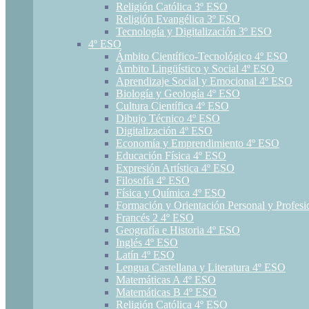
Religión Católica 3º ESO
Religión Evangélica 3º ESO
Tecnología y Digitalización 3º ESO
4º ESO
Ámbito Científico-Tecnológico 4º ESO
Ámbito Lingüístico y Social 4º ESO
Aprendizaje Social y Emocional 4º ESO
Biología y Geología 4º ESO
Cultura Científica 4º ESO
Dibujo Técnico 4º ESO
Digitalización 4º ESO
Economía y Emprendimiento 4º ESO
Educación Física 4º ESO
Expresión Artística 4º ESO
Filosofía 4º ESO
Física y Química 4º ESO
Formación y Orientación Personal y Profes
Francés 2 4º ESO
Geografía e Historia 4º ESO
Inglés 4º ESO
Latín 4º ESO
Lengua Castellana y Literatura 4º ESO
Matemáticas A 4º ESO
Matemáticas B 4º ESO
Religión Católica 4º ESO