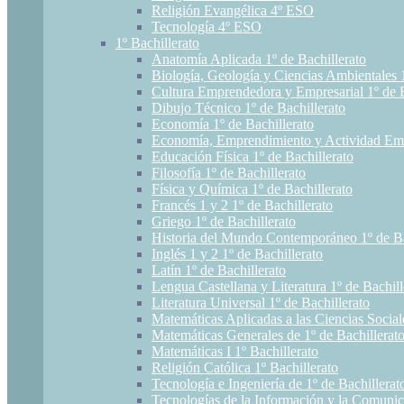
Religión Evangélica 4º ESO
Tecnología 4º ESO
1º Bachillerato
Anatomía Aplicada 1º de Bachillerato
Biología, Geología y Ciencias Ambientales 1
Cultura Emprendedora y Empresarial 1º de B
Dibujo Técnico 1º de Bachillerato
Economía 1º de Bachillerato
Economía, Emprendimiento y Actividad Empr
Educación Física 1º de Bachillerato
Filosofía 1º de Bachillerato
Física y Química 1º de Bachillerato
Francés 1 y 2 1º de Bachillerato
Griego 1º de Bachillerato
Historia del Mundo Contemporáneo 1º de Ba
Inglés 1 y 2 1º de Bachillerato
Latín 1º de Bachillerato
Lengua Castellana y Literatura 1º de Bachill
Literatura Universal 1º de Bachillerato
Matemáticas Aplicadas a las Ciencias Sociale
Matemáticas Generales de 1º de Bachillerat
Matemáticas I 1º Bachillerato
Religión Católica 1º Bachillerato
Tecnología e Ingeniería de 1º de Bachillerat
Tecnologías de la Información y la Comunic