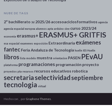
NUBE DE TAGS
2º bachillerato
2025/26
accesoaciclosformativos
3d
agencia
curso 2023/24
agencia espacial europea
alumnos
apta
arduino
cine
ERASMUS+ GRITFIS
erasmus+
economia
exámenes
Extraordinaria
esa
espacial
examenes
exposición
fantec
Feria Andaluza de Tecnología
huelin
IES Huelin
PEvAU
libros
muestra
PASEN
lista
modelo
orientacion
programaciones
programación
proyecto
plataforma
recursos educativos
robotica
proyectos
pta
recursos
secretaria
selectividad
septiembre
tecnologia
virtual
Hecho con
por
Graphene Themes
.