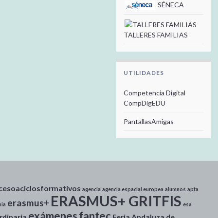
SÉNECA
TALLERES FAMILIAS
UTILIDADES
Competencia Digital
CompDigEDU
PantallasAmigas
cesoaciclosformativos
agencia
agencia espacial europea
alumnos
apta
ERASMUS+ GRITFIS
erasmus+
ia
esa
exámenes
fantec
rdinaria
Feria Andaluza de