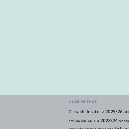
NUBE DE TAGS
2º bachillerato
2025/26
ac
3d
curso 2023/24
arduino
cine
econom
Extrao
espacial
examenes
exposición