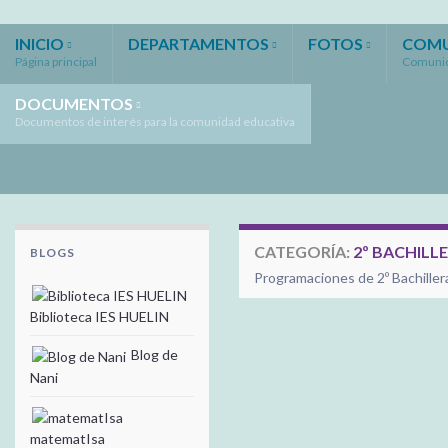
INICIO
DEPARTAMENTOS
FOTOS
COMU
Página principal
Comunid
DOCUMENTOS
Documentos de interés para la comunidad educativa
CATEGORÍA:
2º BACHILL
BLOGS
Programaciones de 2º Bachiller
Biblioteca IES HUELIN
Blog de
Nani
matematIsa