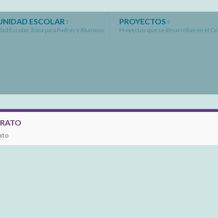
NIDAD ESCOLAR
PROYECTOS
ad Escolar. Zona para Padres y Alumnos
Proyectos que se desarrollan en el C
ERATO
ato