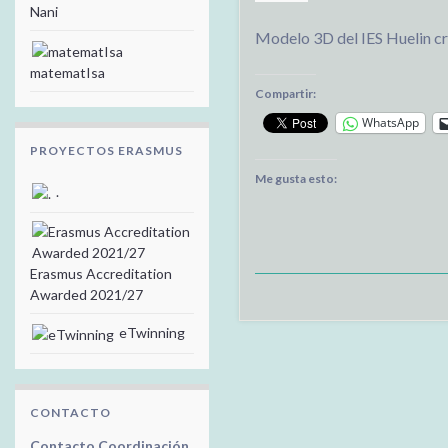
Nani
Modelo 3D del IES Huelin cr
matematIsa
Compartir:
WhatsApp
PROYECTOS ERASMUS
Me gusta esto:
.
Erasmus Accreditation
Awarded 2021/27
eTwinning
CONTACTO
Contacto Coordinación