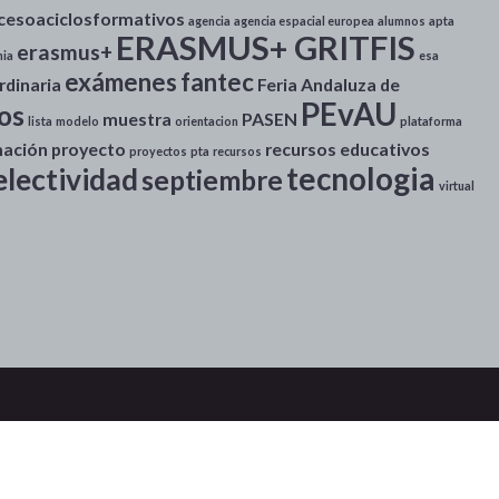
cesoaciclosformativos
agencia
agencia espacial europea
alumnos
apta
ERASMUS+ GRITFIS
erasmus+
ia
esa
exámenes
fantec
rdinaria
Feria Andaluza de
PEvAU
ros
muestra
PASEN
lista
modelo
orientacion
plataforma
mación
proyecto
recursos educativos
proyectos
pta
recursos
tecnologia
electividad
septiembre
virtual