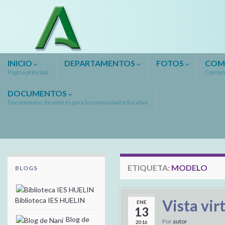
INICIO
DEPARTAMENTOS
FOTOS
COM
Página principal
Comuni
DOCUMENTOS
Documentos de interés para la comunidad educativa
ETIQUETA:
MODELO
BLOGS
Biblioteca IES HUELIN
Vista vir
ENE
13
Blog de
Por
autor
2016