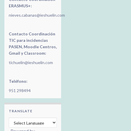
ERASMUS+:
nieves.cabanas@ieshuelin.com
Contacto Coordinación
TIC para incidencias
PASEN, Moodle Centros,
Gmail y Classroom:
tichuelin@ieshuelin.com
Teléfono:
951 298494
TRANSLATE
Powered by