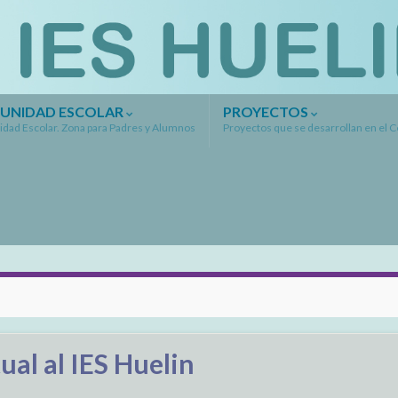
UNIDAD ESCOLAR
PROYECTOS
dad Escolar. Zona para Padres y Alumnos
Proyectos que se desarrollan en el 
tual al IES Huelin