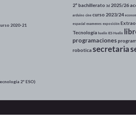
2º bachillerato
2025/26
ac
3d
curso 2023/24
arduino
cine
econom
Extrao
espacial
examenes
exposición
 curso 2020-21
lib
Tecnología
huelin
IES Huelin
programaciones
progra
secretaria
s
robotica
ecnología 2º ESO)