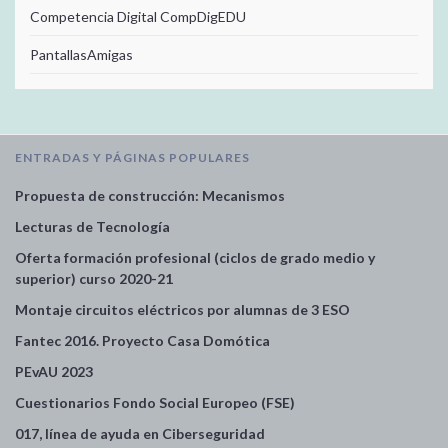
Competencia Digital CompDigEDU
PantallasAmigas
ENTRADAS Y PÁGINAS POPULARES
Propuesta de construcción: Mecanismos
Lecturas de Tecnología
Oferta formación profesional (ciclos de grado medio y
superior) curso 2020-21
Montaje circuitos eléctricos por alumnas de 3 ESO
Fantec 2016. Proyecto Casa Domótica
PEvAU 2023
Cuestionarios Fondo Social Europeo (FSE)
017, línea de ayuda en Ciberseguridad