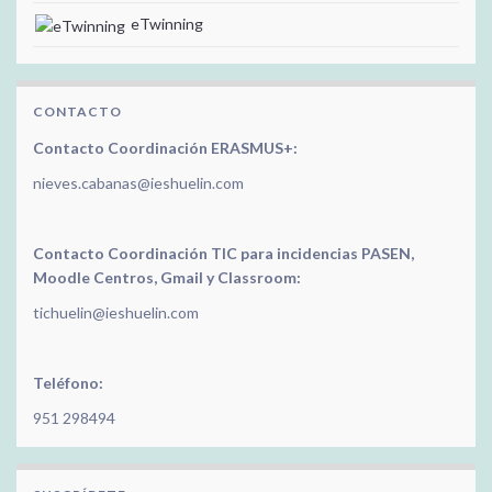
eTwinning
CONTACTO
Contacto Coordinación ERASMUS+:
nieves.cabanas@ieshuelin.com
Contacto Coordinación TIC para incidencias PASEN,
Moodle Centros, Gmail y Classroom:
tichuelin@ieshuelin.com
Teléfono:
951 298494