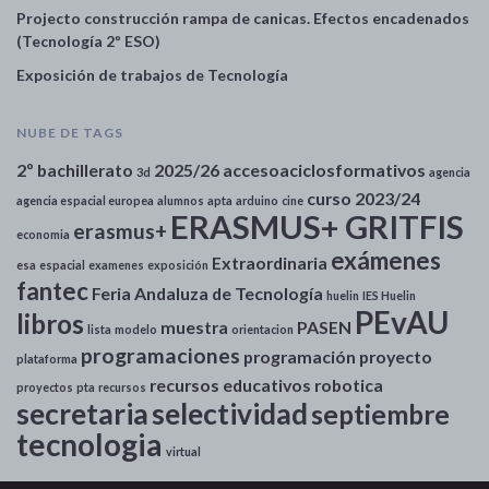
Projecto construcción rampa de canicas. Efectos encadenados
(Tecnología 2º ESO)
Exposición de trabajos de Tecnología
NUBE DE TAGS
2º bachillerato
2025/26
accesoaciclosformativos
3d
agencia
curso 2023/24
agencia espacial europea
alumnos
apta
arduino
cine
ERASMUS+ GRITFIS
erasmus+
economia
exámenes
Extraordinaria
esa
espacial
examenes
exposición
fantec
Feria Andaluza de Tecnología
huelin
IES Huelin
PEvAU
libros
muestra
PASEN
lista
modelo
orientacion
programaciones
programación
proyecto
plataforma
recursos educativos
robotica
proyectos
pta
recursos
secretaria
selectividad
septiembre
tecnologia
virtual