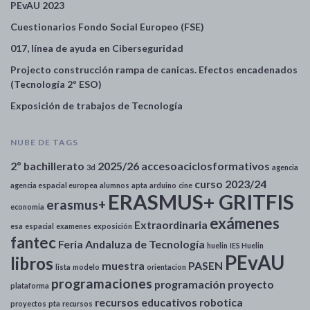
PEvAU 2023
Cuestionarios Fondo Social Europeo (FSE)
017, línea de ayuda en Ciberseguridad
Projecto construcción rampa de canicas. Efectos encadenados
(Tecnología 2º ESO)
Exposición de trabajos de Tecnología
NUBE DE TAGS
2º bachillerato
2025/26
accesoaciclosformativos
3d
agencia
curso 2023/24
agencia espacial europea
alumnos
apta
arduino
cine
ERASMUS+ GRITFIS
erasmus+
economia
exámenes
Extraordinaria
esa
espacial
examenes
exposición
fantec
Feria Andaluza de Tecnología
huelin
IES Huelin
PEvAU
libros
muestra
PASEN
lista
modelo
orientacion
programaciones
programación
proyecto
plataforma
recursos educativos
robotica
proyectos
pta
recursos