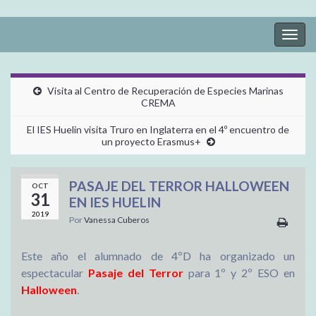
Alter
la
nave
Visita al Centro de Recuperación de Especies Marinas
CREMA
El IES Huelin visita Truro en Inglaterra en el 4º encuentro de
un proyecto Erasmus+
PASAJE DEL TERROR HALLOWEEN
OCT
31
EN IES HUELIN
2019
Por
Vanessa Cuberos
Este año el alumnado de 4ºD ha organizado un
espectacular
Pasaje del Terror
para 1º y 2º ESO en
Halloween
.