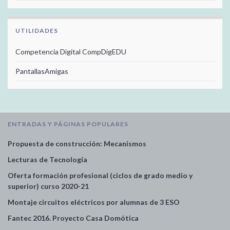
UTILIDADES
Competencia Digital CompDigEDU
PantallasAmigas
ENTRADAS Y PÁGINAS POPULARES
Propuesta de construcción: Mecanismos
Lecturas de Tecnología
Oferta formación profesional (ciclos de grado medio y
superior) curso 2020-21
Montaje circuitos eléctricos por alumnas de 3 ESO
Fantec 2016. Proyecto Casa Domótica