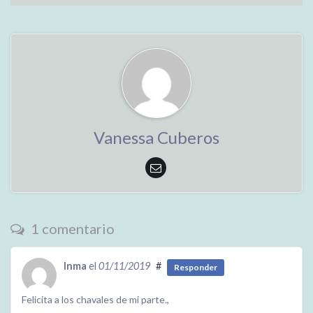
Vanessa Cuberos
1 comentario
Inma
el
01/11/2019
#
Responder
Felicita a los chavales de mi parte.,