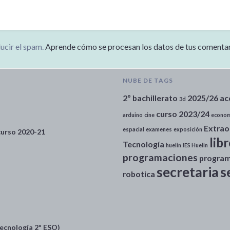
ducir el spam.
Aprende cómo se procesan los datos de tus comentar
NUBE DE TAGS
2º bachillerato
2025/26
ac
3d
curso 2023/24
arduino
cine
econom
Extrao
espacial
examenes
exposición
 curso 2020-21
lib
Tecnología
huelin
IES Huelin
programaciones
progra
secretaria
s
robotica
ecnología 2º ESO)