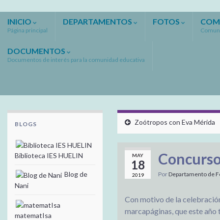
INICIO
DEPARTAMENTOS
FOTOS
COM
Página principal
Comuni
DOCUMENTOS
Documentos de interés para la comunidad educativa
Zoótropos con Eva Mérida
BLOGS
Concurso
Biblioteca IES HUELIN
MAY
18
Blog de
Por
Departamento de Fo
2019
Nani
Con motivo de la celebración
marcapáginas, que este año t
matematIsa