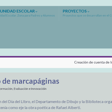
UNIDAD ESCOLAR
PROYECTOS
dad Escolar. Zona para Padres y Alumnos
Proyectos que se desarrollan en el 
Creación de cuenta de 
 de marcapáginas
rmación, Evaluación e Innovacióin
 del Día del LIbro, el Departamento de Dibujo y la Biblioteca org
enía como eje la obra poética de Rafael Alberti.