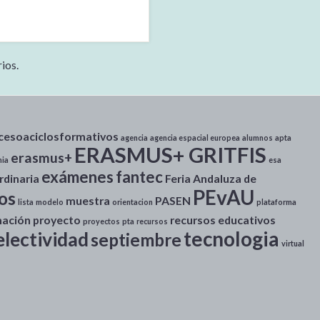
ios.
cesoaciclosformativos
agencia
agencia espacial europea
alumnos
apta
ERASMUS+ GRITFIS
erasmus+
ia
esa
exámenes
fantec
rdinaria
Feria Andaluza de
PEvAU
ros
muestra
PASEN
lista
modelo
orientacion
plataforma
mación
proyecto
recursos educativos
proyectos
pta
recursos
tecnologia
electividad
septiembre
virtual