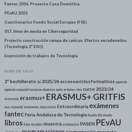
Fantec 2016. Proyecto Casa Domótica
PEvAU 2023
Cuestionarios Fondo Social Europeo (FSE)
017, línea de ayuda en Ciberseguridad
Projecto construcción rampa de canicas. Efectos encadenados
(Tecnología 2º ESO)
Exposición de trabajos de Tecnología
NUBE DE TAGS
2º bachillerato
2025/26
accesoaciclosformativos
3d
agencia
curso 2023/24
agencia espacial europea
alumnos
apta
arduino
cine
ERASMUS+ GRITFIS
erasmus+
economia
exámenes
Extraordinaria
esa
espacial
examenes
exposición
fantec
Feria Andaluza de Tecnología
huelin
IES Huelin
PEvAU
libros
muestra
PASEN
lista
modelo
orientacion
programaciones
programación
proyecto