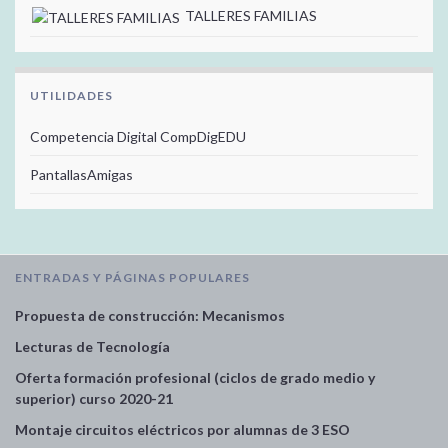
TALLERES FAMILIAS
UTILIDADES
Competencia Digital CompDigEDU
PantallasAmigas
ENTRADAS Y PÁGINAS POPULARES
Propuesta de construcción: Mecanismos
Lecturas de Tecnología
Oferta formación profesional (ciclos de grado medio y
superior) curso 2020-21
Montaje circuitos eléctricos por alumnas de 3 ESO