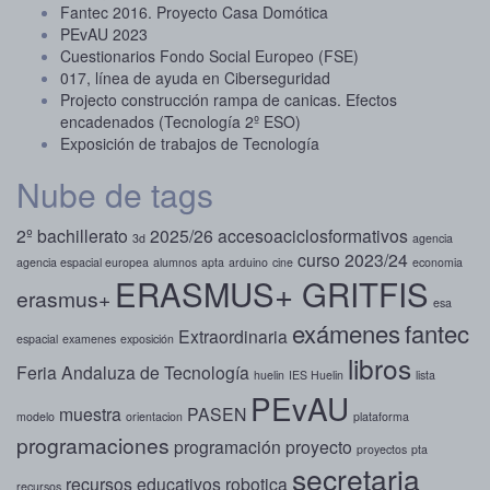
Fantec 2016. Proyecto Casa Domótica
PEvAU 2023
Cuestionarios Fondo Social Europeo (FSE)
017, línea de ayuda en Ciberseguridad
Projecto construcción rampa de canicas. Efectos
encadenados (Tecnología 2º ESO)
Exposición de trabajos de Tecnología
Nube de tags
2º bachillerato
2025/26
accesoaciclosformativos
3d
agencia
curso 2023/24
agencia espacial europea
alumnos
apta
arduino
cine
economia
ERASMUS+ GRITFIS
erasmus+
esa
exámenes
fantec
Extraordinaria
espacial
examenes
exposición
libros
Feria Andaluza de Tecnología
huelin
IES Huelin
lista
PEvAU
muestra
PASEN
modelo
orientacion
plataforma
programaciones
programación
proyecto
proyectos
pta
secretaria
recursos educativos
robotica
recursos