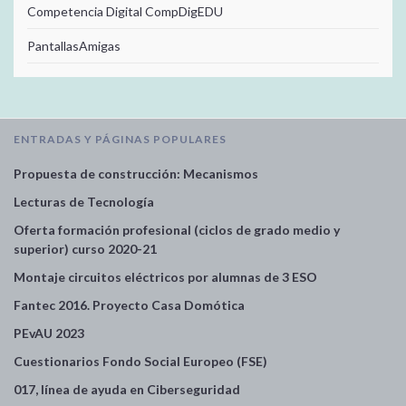
Competencia Digital CompDigEDU
PantallasAmigas
ENTRADAS Y PÁGINAS POPULARES
Propuesta de construcción: Mecanismos
Lecturas de Tecnología
Oferta formación profesional (ciclos de grado medio y
superior) curso 2020-21
Montaje circuitos eléctricos por alumnas de 3 ESO
Fantec 2016. Proyecto Casa Domótica
PEvAU 2023
Cuestionarios Fondo Social Europeo (FSE)
017, línea de ayuda en Ciberseguridad