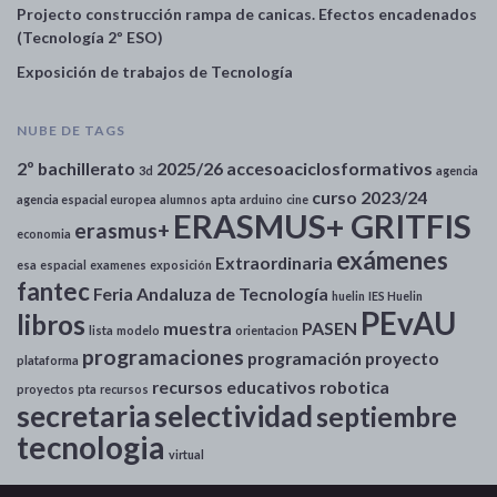
Projecto construcción rampa de canicas. Efectos encadenados
(Tecnología 2º ESO)
Exposición de trabajos de Tecnología
NUBE DE TAGS
2º bachillerato
2025/26
accesoaciclosformativos
3d
agencia
curso 2023/24
agencia espacial europea
alumnos
apta
arduino
cine
ERASMUS+ GRITFIS
erasmus+
economia
exámenes
Extraordinaria
esa
espacial
examenes
exposición
fantec
Feria Andaluza de Tecnología
huelin
IES Huelin
PEvAU
libros
muestra
PASEN
lista
modelo
orientacion
programaciones
programación
proyecto
plataforma
recursos educativos
robotica
proyectos
pta
recursos
secretaria
selectividad
septiembre
tecnologia
virtual