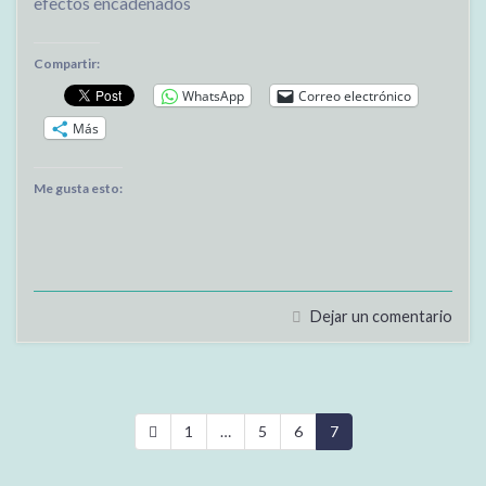
efectos encadenados
Compartir:
WhatsApp
Correo electrónico
Más
Me gusta esto:
Dejar un comentario
1
…
5
6
7