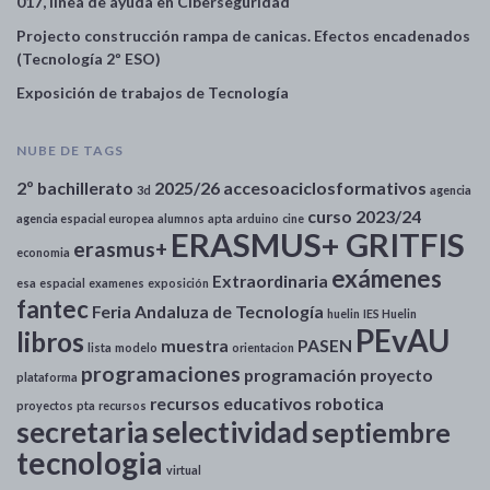
017, línea de ayuda en Ciberseguridad
Projecto construcción rampa de canicas. Efectos encadenados
(Tecnología 2º ESO)
Exposición de trabajos de Tecnología
NUBE DE TAGS
2º bachillerato
2025/26
accesoaciclosformativos
3d
agencia
curso 2023/24
agencia espacial europea
alumnos
apta
arduino
cine
ERASMUS+ GRITFIS
erasmus+
economia
exámenes
Extraordinaria
esa
espacial
examenes
exposición
fantec
Feria Andaluza de Tecnología
huelin
IES Huelin
PEvAU
libros
muestra
PASEN
lista
modelo
orientacion
programaciones
programación
proyecto
plataforma
recursos educativos
robotica
proyectos
pta
recursos
secretaria
selectividad
septiembre
tecnologia
virtual