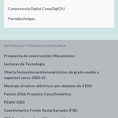
Competencia Digital CompDigEDU
PantallasAmigas
ENTRADAS Y PÁGINAS POPULARES
Propuesta de construcción: Mecanismos
Lecturas de Tecnología
Oferta formación profesional (ciclos de grado medio y
superior) curso 2020-21
Montaje circuitos eléctricos por alumnas de 3 ESO
Fantec 2016. Proyecto Casa Domótica
PEvAU 2023
Cuestionarios Fondo Social Europeo (FSE)