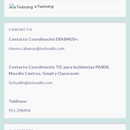
eTwinning
CONTACTO
Contacto Coordinación ERASMUS+:
nieves.cabanas@ieshuelin.com
Contacto Coordinación TIC para incidencias PASEN,
Moodle Centros, Gmail y Classroom:
tichuelin@ieshuelin.com
Teléfono:
951 298494